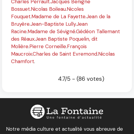
Charles Perrault
.
Jacques Benigne
Bossuet
.
Nicolas Boileau
.
Nicoles
Fouquet
.
Madame de La Fayette
.
Jean de la
Bruyère
.
Jean-Baptiste Lully
.
Jean
Racine
.
Madame de Sévigné
.
Gédéon Tallemant
des Réaux
.
Jean Baptiste Poquelin, dit
Molière
.
Pierre Corneille
.
François
Maucroix
.
Charles de Saint Evremond
.
Nicolas
Chamfort
.
4.7/5 - (86 votes)
Notre média culture et actualité vous abreuve de