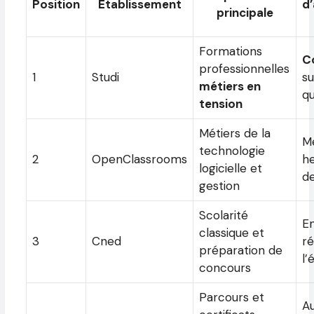
Position
Établissement
d
principale
Formations
Co
professionnelles
1
Studi
su
métiers en
qu
tension
Métiers de la
M
technologie
2
OpenClassrooms
h
logicielle et
de
gestion
Scolarité
En
classique et
3
Cned
ré
préparation de
l’
concours
Parcours et
A