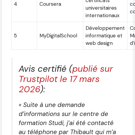
certificats
4
Coursera
c
universitaires
c
internationaux
Développement
Co
5
MyDigitalSchool
informatique et
M
web design
d’
Avis certifié (
publié sur
Trustpilot le 17 mars
2026
):
« Suite à une demande
d’informations sur le centre de
formation Studi, j’ai été contacté
au téléphone par Thibault qui m’a