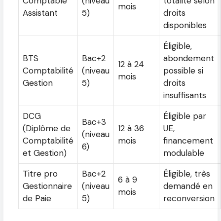
Comptable
(niveau
totalité selon
mois
Assistant
5)
droits
disponibles
Éligible,
BTS
Bac+2
abondement
12 à 24
Comptabilité
(niveau
possible si
mois
Gestion
5)
droits
insuffisants
DCG
Éligible par
Bac+3
(Diplôme de
12 à 36
UE,
(niveau
Comptabilité
mois
financement
6)
et Gestion)
modulable
Titre pro
Bac+2
Éligible, très
6 à 9
Gestionnaire
(niveau
demandé en
mois
de Paie
5)
reconversion