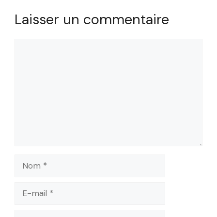
Laisser un commentaire
Commentaire
Nom
E-
mail
Site