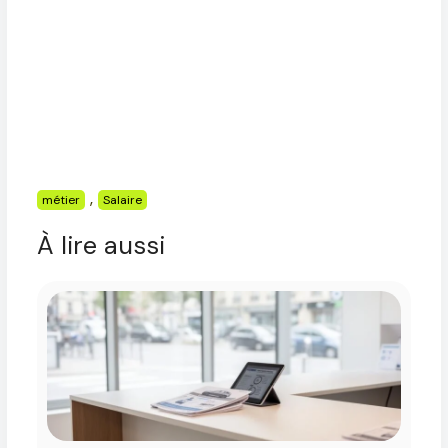
Étiquettes
,
métier
Salaire
À lire aussi