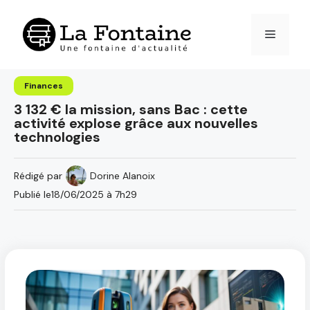
Aller
au
Menu
contenu
Finances
3 132 € la mission, sans Bac : cette
activité explose grâce aux nouvelles
technologies
Rédigé par
Dorine Alanoix
Publié le
18/06/2025 à 7h29