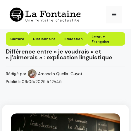
Aller
au
Menu
contenu
Langue
Culture
Dictionnaire
Education
Française
Différence entre « je voudrais » et
« j’aimerais » : explication linguistique
Rédigé par
Amandin Quella-Guyot
Publié le
09/05/2025 à 12h45