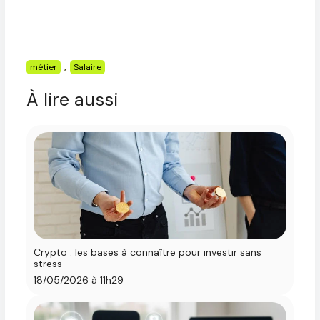
Étiquettes
,
métier
Salaire
À lire aussi
Crypto : les bases à connaître pour investir sans
stress
18/05/2026 à 11h29