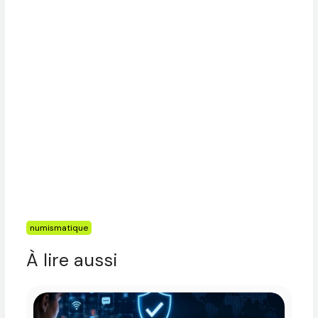
Étiquettes
numismatique
À lire aussi