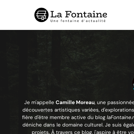
Aller
au
contenu
Je m'appelle
Camille Moreau
, une passionné
découvertes artistiques variées, d'explorations
fière d'être membre active du blog
laFontaine.
déniche dans le domaine culturel. Je suis égal
projets. À travers ce blog, j'aspire à être