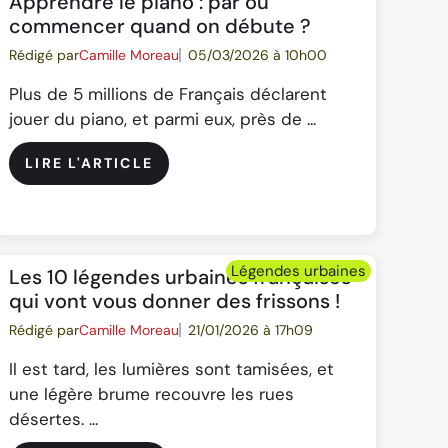
Apprendre le piano : par où
commencer quand on débute ?
Rédigé par
Camille Moreau
05/03/2026 à 10h00
Plus de 5 millions de Français déclarent
jouer du piano, et parmi eux, près de ...
LIRE L'ARTICLE
Légendes urbaines
Les 10 légendes urbaines françaises
qui vont vous donner des frissons !
Rédigé par
Camille Moreau
21/01/2026 à 17h09
Il est tard, les lumières sont tamisées, et
une légère brume recouvre les rues
désertes. ...