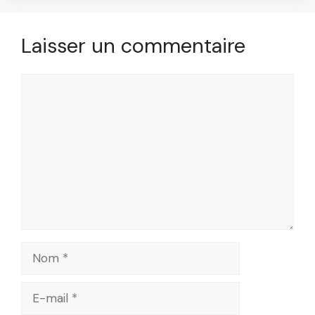
Laisser un commentaire
Commentaire
Nom
E-
mail