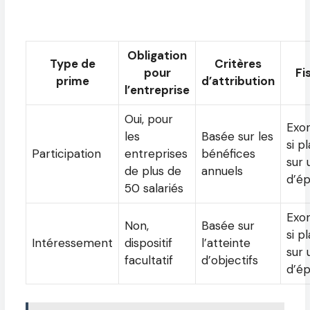
Obligation
Type de
Critères
pour
Fi
prime
d’attribution
l’entreprise
Oui, pour
Exo
les
Basée sur les
si p
Participation
entreprises
bénéfices
sur 
de plus de
annuels
d’é
50 salariés
Exo
Non,
Basée sur
si p
Intéressement
dispositif
l’atteinte
sur 
facultatif
d’objectifs
d’é