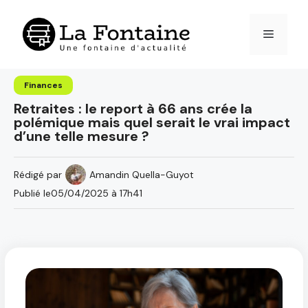
Aller
au
Menu
contenu
Finances
Retraites : le report à 66 ans crée la
polémique mais quel serait le vrai impact
d’une telle mesure ?
Rédigé par
Amandin Quella-Guyot
Publié le
05/04/2025 à 17h41