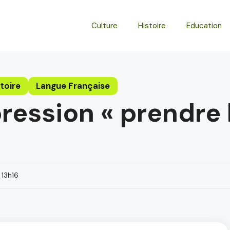
Culture
Histoire
Education
toire
Langue Française
pression « prendre
 13h16