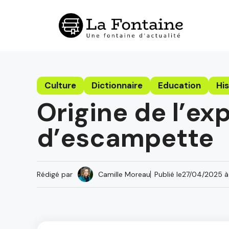
Aller
au
contenu
Culture
Dictionnaire
Education
His
Origine de l’ex
d’escampette
Rédigé par
Camille Moreau
Publié le
27/04/2025 à