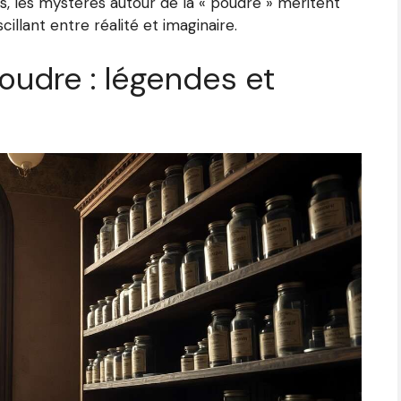
ts, les mystères autour de la « poudre » méritent
cillant entre réalité et imaginaire.
oudre : légendes et