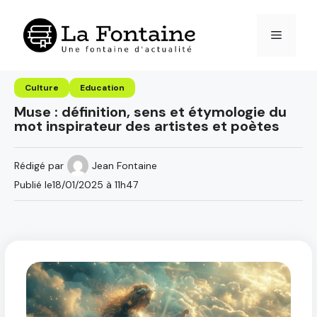
Aller
au
Menu
contenu
Culture
Education
Muse : définition, sens et étymologie du
mot inspirateur des artistes et poètes
Rédigé par
Jean Fontaine
Publié le
18/01/2025 à 11h47