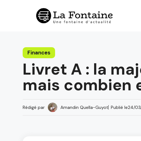
Aller
au
contenu
Finances
Livret A : la m
mais combien 
Rédigé par
Amandin Quella-Guyot
Publié le
24/03