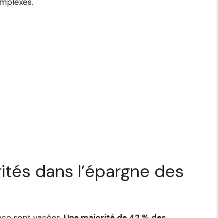
omplexes.
rités dans l’épargne des
ce sont variées.
Une majorité de 42 % des