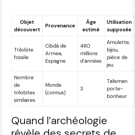
Objet
Âge
Utilisation
Provenance
découvert
estimé
supposée
Amulette,
Cibdá de
460
Trilobite
bijou,
Armea,
millions
fossile
pièce de
Espagne
d’années
jeu
Nombre
Talisman
de
Monde
3
porte-
trilobites
(connus)
bonheur
similaires
Quand l’archéologie
révèle des secrets de