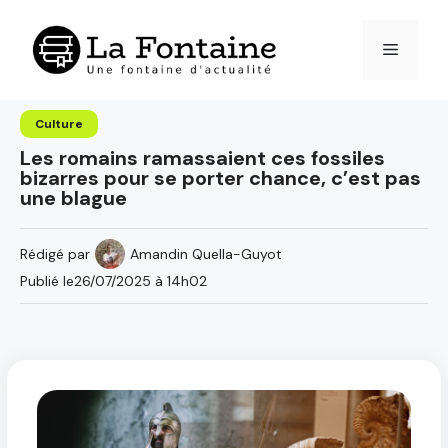
Aller
au
Menu
contenu
Culture
Les romains ramassaient ces fossiles
bizarres pour se porter chance, c’est pas
une blague
Rédigé par
Amandin Quella-Guyot
Publié le
26/07/2025 à 14h02