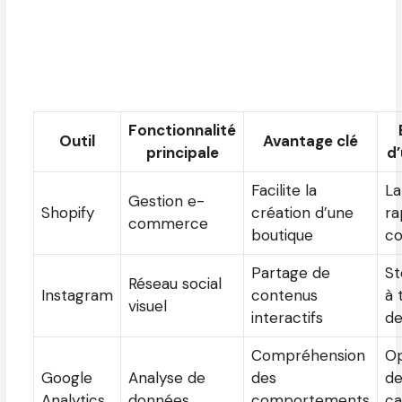
Fonctionnalité
Outil
Avantage clé
principale
d’
Facilite la
L
Gestion e-
Shopify
création d’une
ra
commerce
boutique
co
Partage de
St
Réseau social
Instagram
contenus
à 
visuel
interactifs
de
Compréhension
Op
Google
Analyse de
des
d
Analytics
données
comportements
c