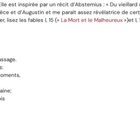
lle est inspirée par un récit d’Abstemius : « Du vieillard
rèce et d’Augustin et me paraît assez révélatrice de ce
lisez les fables I, 15 («
La Mort et le Malheureux
»)et I,
assage.
s:
moments,
aine;
ois