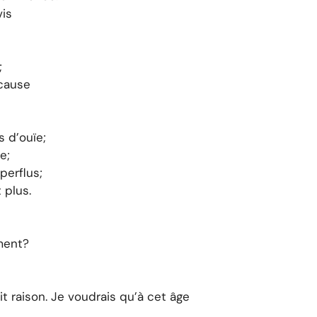
vis
;
 cause
s d’ouïe;
e;
perflus;
 plus.
ment?
t raison. Je voudrais qu’à cet âge
,