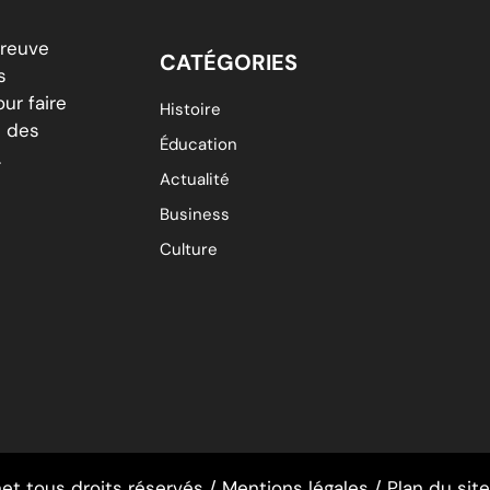
breuve
CATÉGORIES
s
ur faire
Histoire
é des
Éducation
.
Actualité
Business
Culture
et tous droits réservés /
Mentions légales
/
Plan du site