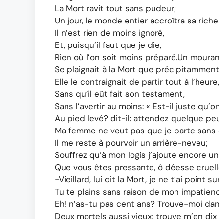
La Mort ravit tout sans pudeur;
Un jour, le monde entier accroîtra sa riche
Il n’est rien de moins ignoré,
Et, puisqu’il faut que je die,
Rien où l’on soit moins préparé.Un mouran
Se plaignait à la Mort que précipitamment
Elle le contraignait de partir tout à l’heure,
Sans qu’il eût fait son testament,
Sans l’avertir au moins: « Est-il juste qu’
Au pied levé? dit-il: attendez quelque peu
Ma femme ne veut pas que je parte sans e
Il me reste à pourvoir un arrière-neveu;
Souffrez qu’à mon logis j’ajoute encore une
Que vous êtes pressante, ô déesse cruell
-Vieillard, lui dit la Mort, je ne t’ai point su
Tu te plains sans raison de mon impatienc
Eh! n’as-tu pas cent ans? Trouve-moi dan
Deux mortels aussi vieux; trouve m’en dix