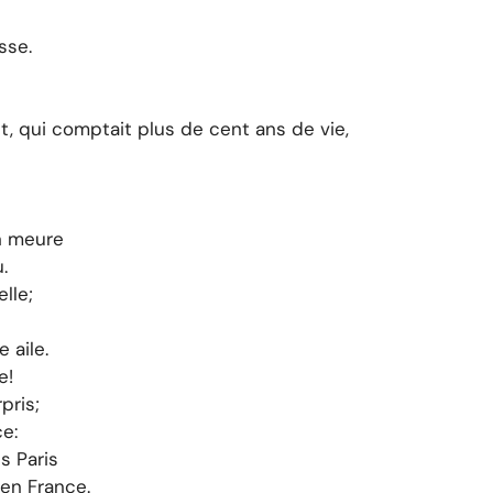
sse.
t, qui comptait plus de cent ans de vie,
on meure
.
lle;
 aile.
e!
rpris;
e:
s Paris
 en France.