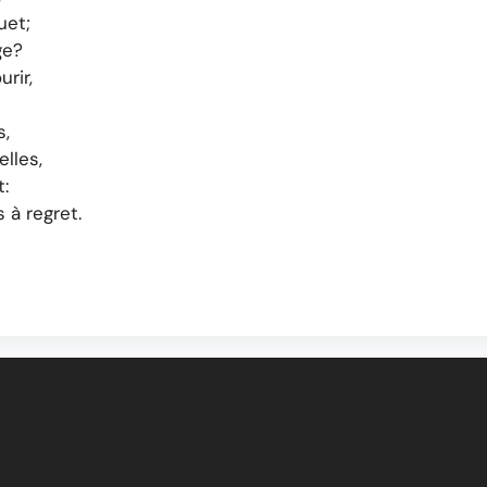
uet;
ge?
rir,
s,
lles,
t:
 à regret.