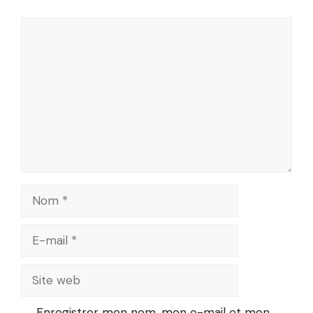
Commentaire
Nom
E-
mail
Site
web
Enregistrer mon nom, mon e-mail et mon