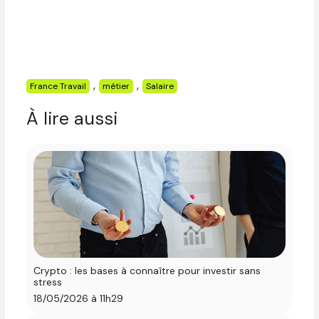
Étiquettes
,
,
France Travail
métier
Salaire
À lire aussi
Crypto : les bases à connaître pour investir sans
stress
18/05/2026 à 11h29