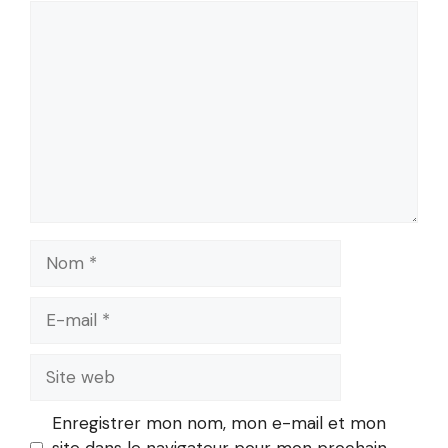
Commentaire
Nom
E-
mail
Site
web
Enregistrer mon nom, mon e-mail et mon
site dans le navigateur pour mon prochain