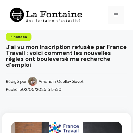
Aller
au
Menu
contenu
Finances
J’ai vu mon inscription refusée par France
Travail : voici comment les nouvelles
règles ont bouleversé ma recherche
d’emploi
Rédigé par
Amandin Quella-Guyot
Publié le
02/05/2025 à 5h30