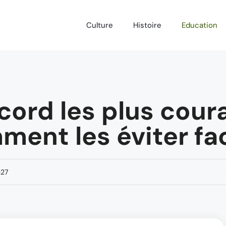
Culture
Histoire
Education
cord les plus cour
ment les éviter f
h27