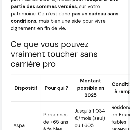
partie des sommes versées
, sur votre
patrimoine. Ce n’est donc
pas un cadeau sans
conditions
, mais bien une aide pour vivre
dignement en fin de vie.
Ce que vous pouvez
vraiment toucher sans
carrière pro
Montant
Condit
Dispositif
Pour qui ?
possible en
à remp
2025
Résiden
Jusqu’à 1 034
Personnes
en Fran
€/mois (seul)
de +65 ans
faibles
Aspa
ou 1 605
à faibles
revenus