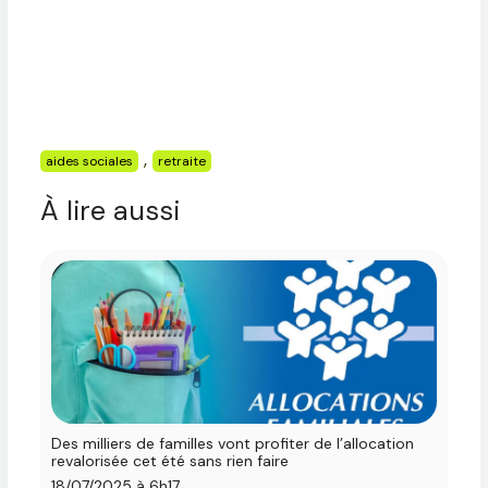
Étiquettes
,
aides sociales
retraite
À lire aussi
Des milliers de familles vont profiter de l’allocation
revalorisée cet été sans rien faire
18/07/2025 à 6h17