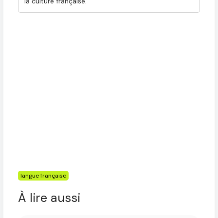
la culture française.
Étiquettes
langue française
À lire aussi