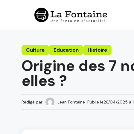
Aller
au
contenu
Culture
Education
Histoire
Origine des 7 n
elles ?
Rédigé par
Jean Fontaine
Publié le
26/04/2025 à 1