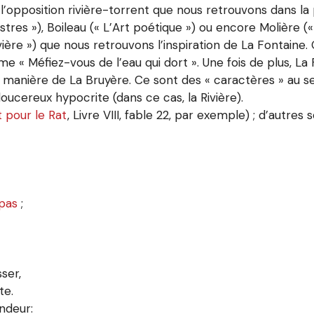
’opposition rivière-torrent que nous retrouvons dans la p
tres »), Boileau (« L’Art poétique ») ou encore Molière (
vière ») que nous retrouvons l’inspiration de La Fontaine.
e « Méfiez-vous de l’eau qui dort ». Une fois de plus, La F
la manière de La Bruyère. Ce sont des « caractères » au se
oucereux hypocrite (dans ce cas, la Rivière).
t pour le Rat
, Livre VIII, fable 22, par exemple) ; d’autre
 pas
;
sser,
te.
ndeur: