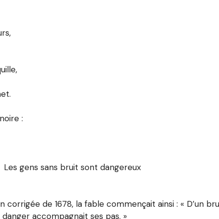
rs,
ille,
et.
noire :
ens sans bruit sont dangereux
on corrigée de 1678, la fable commençait ainsi : « D’un br
 danger accompagnait ses pas. »