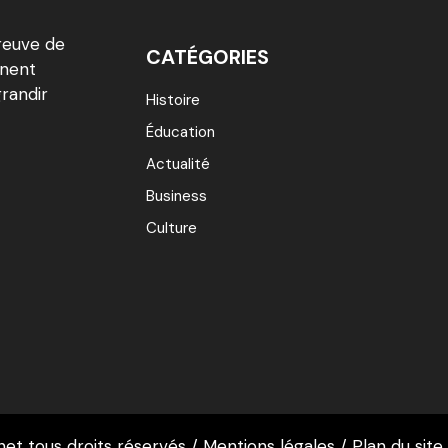
reuve de
CATÉGORIES
inent
grandir
Histoire
Éducation
Actualité
Business
Culture
et tous droits réservés /
Mentions légales
/
Plan du site