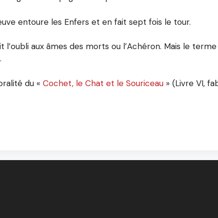
ve entoure les Enfers et en fait sept fois le tour.
it l’oubli aux âmes des morts ou l’Achéron. Mais le terme
.
ralité du «
Cochet, le Chat et le Souriceau
» (Livre VI, fa