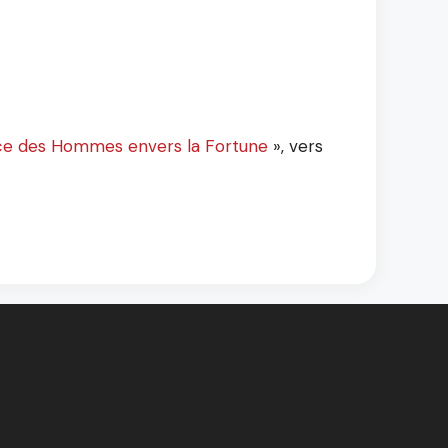
stice des Hommes envers la Fortune
», vers