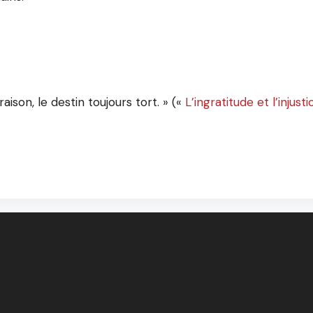
raison, le destin toujours tort. » («
L’ingratitude et l’inju