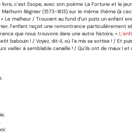
re, c’est Esope, avec son poème La Fortune et le jeune 
e Mathurin Régnier (1573-1613) sur le même thème (à cec
: « Le malheur / Trouvant au fond d’un puits un enfant endo
nier, l’enfant reçoit une remontrance particulièrement
trance que nous trouvons dans une autre histoire, «
L’enf
etit babouin ! / Voyez, dit-il, où l’a mis sa sottise ! / Et pu
rs veiller à semblable canaille ! / Qu’ils ont de maux ! et q
.
ie;
.
oi;