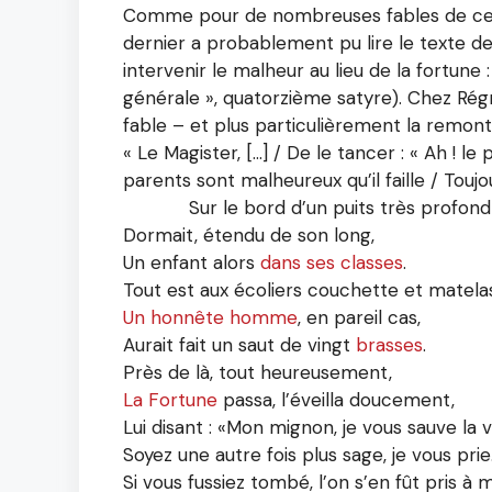
Comme pour de nombreuses fables de ce liv
dernier a probablement pu lire le texte d
intervenir le malheur au lieu de la fortune 
générale », quatorzième satyre). Chez Rég
fable – et plus particulièrement la remon
« Le Magister, […] / De le tancer : « Ah ! le p
parents sont malheureux qu’il faille / Toujou
Sur le bord d’un puits très profond
Dormait, étendu de son long,
Un enfant alors
dans ses classes
.
Tout est aux écoliers couchette et matelas
Un honnête homme
, en pareil cas,
Aurait fait un saut de vingt
brasses
.
Près de là, tout heureusement,
La Fortune
passa, l’éveilla doucement,
Lui disant : «Mon mignon, je vous sauve la v
Soyez une autre fois plus sage, je vous prie
Si vous fussiez tombé, l’on s’en fût pris à m