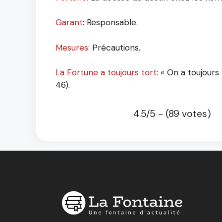
Garant
: Responsable.
Mesures
: Précautions.
La Fortune a toujours tort
: « On a toujours 
46).
4.5/5 - (89 votes)