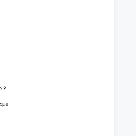
e ?
que.