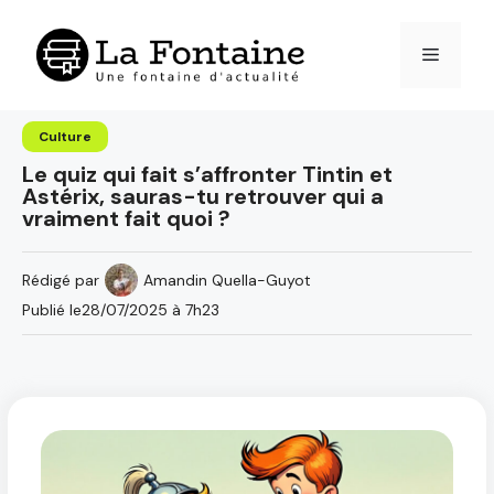
Aller
au
Menu
contenu
Culture
Le quiz qui fait s’affronter Tintin et
Astérix, sauras-tu retrouver qui a
vraiment fait quoi ?
Rédigé par
Amandin Quella-Guyot
Publié le
28/07/2025 à 7h23