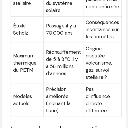
stellaire
du système
non confirmée
solaire
Conséquences
Étoile
Passage il y a
incertaines sur
Scholz
70 000 ans
les comètes
Origine
Réchauffement
Maximum
discutée :
de 5 à 8 °C il y
thermique
volcanisme,
a 56 millions
du PETM
gaz, survol
d’années
stellaire ?
Précision
Pas
Modèles
améliorée
d’influence
actuels
(incluant la
directe
Lune)
détectée