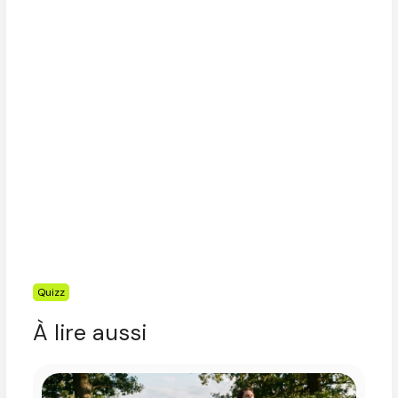
Étiquettes
Quizz
À lire aussi