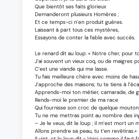
Que bientôt ses faits glorieux
Demanderont plusieurs Homères ;
Et ce temps-ci n’en produit guères.
Laissant à part tous ces mystères,
Essayons de conter la fable avec succès.
Le renard dit au loup: « Notre cher, pour 
J’ai souvent un vieux coq, ou de maigres p
C’est une viande qui me lasse.
Tu fais meilleure chère avec moins de has
J’approche des maisons; tu te tiens à l’éca
Apprends-moi ton métier, camarade, de g
Rends-moi le premier de ma race
Qui fournisse son croc de quelque mouton
Tu ne me mettras point au nombre des ing
– Je le veux, dit le loup ; il m’est mort un 
Allons prendre sa peau, tu t’en revêtiras.»
Il vint, et le loup dit « Voici comme il faut fa