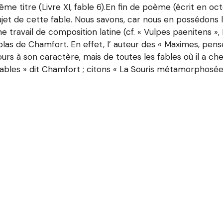
me titre (Livre XI, fable 6).En fin de poème (écrit en oct
jet de cette fable. Nous savons, car nous en possédons 
vail de composition latine (cf. « Vulpes paenitens », Bibl
colas de Chamfort. En effet, l’ auteur des « Maximes, pen
jours à son caractère, mais de toutes les fables où il a che
fables » dit Chamfort ; citons « La Souris métamorphosée en