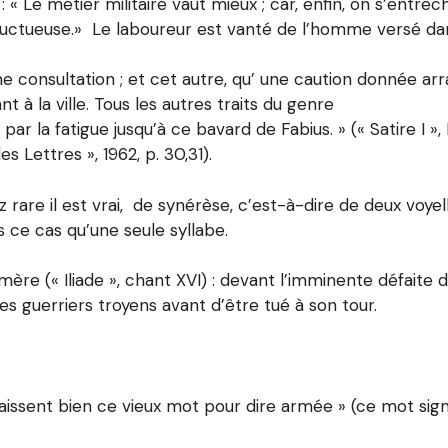
 « Le métier militaire vaut mieux ; car, enfin, on s’entrec
uctueuse.» Le laboureur est vanté de l’homme versé dans 
 consultation ; et cet autre, qu’ une caution donnée arr
 à la ville. Tous les autres traits du genre
par la fatigue jusqu’à ce bavard de Fabius. » (« Satire I »,
es Lettres », 1962, p. 30,31).
z rare il est vrai, de synérèse, c’est-à-dire de deux voye
ce cas qu’une seule syllabe.
mère (« Iliade », chant XVI) : devant l’imminente défaite
 les guerriers troyens avant d’être tué à son tour.
ssent bien ce vieux mot pour dire armée » (ce mot signif