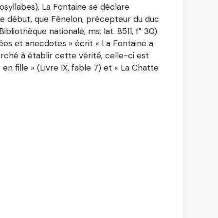
osyllabes), La Fontaine se déclare
le début, que Fénelon, précepteur du duc
iothèque nationale, ms. lat. 8511, f° 30).
sées et anecdotes » écrit « La Fontaine a
rché à établir cette vérité, celle-ci est
 fille » (Livre IX, fable 7) et « La Chatte