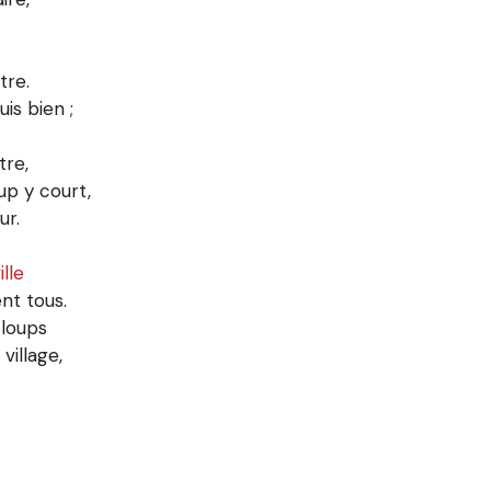
»
tre.
uis bien ;
tre,
up y court,
ur.
ille
nt tous.
 loups
village,