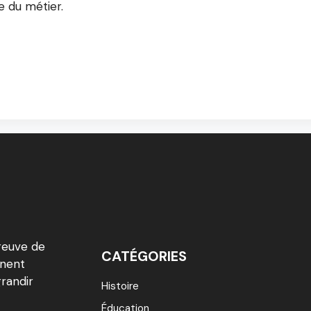
e du métier.
reuve de
CATÉGORIES
inent
grandir
Histoire
Éducation