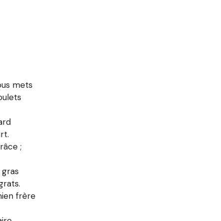
tous mets
oulets
ard
rt.
râce ;
 gras
rats.
mien frère
ire,