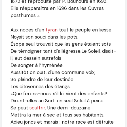
1672 et reproduite par P. Bouhours en 1693.
Elle réapparaîtra en 1696 dans les Ouvres
posthumes ».
Aux noces d’un
tyran
tout le peuple en liesse
Noyait son souci dans les pots.
Ésope seul trouvait que les gens étaient sots
De témoigner tant d’allégresse.Le Soleil, disait-
il, eut dessein autrefois
De songer à l’hyménée.
Aussitôt on ouït, d’une commune voix,
Se plaindre de leur destinée
Les citoyennes des étangs.
«Que ferons-nous, s’il lui vient des enfants?
Dirent-elles au Sort: un seul Soleil à peine
Se peut
souffrir
. Une demi-douzaine
Mettra la mer à sec et tous ses habitants.
Adieu joncs et marais : notre race est détruite;