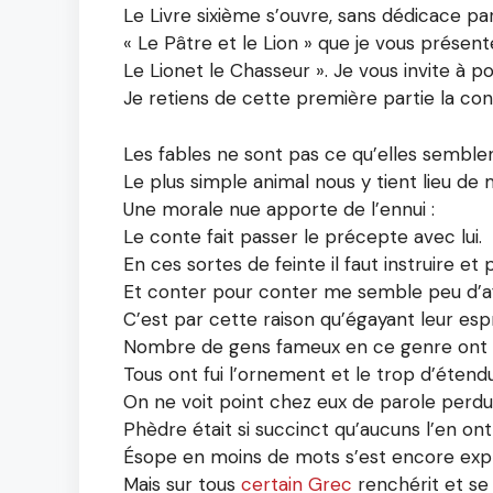
Le Livre sixième s’ouvre, sans dédicace par
« Le Pâtre et le Lion » que je vous présen
Le Lionet le Chasseur ». Je vous invite à 
Je retiens de cette première partie la conc
Les fables ne sont pas ce qu’elles semblen
Le plus simple animal nous y tient lieu de 
Une morale nue apporte de l’ennui :
Le conte fait passer le précepte avec lui.
En ces sortes de feinte il faut instruire et p
Et conter pour conter me semble peu d’af
C’est par cette raison qu’égayant leur espr
Nombre de gens fameux en ce genre ont é
Tous ont fui l’ornement et le trop d’étend
On ne voit point chez eux de parole perdu
Phèdre était si succinct qu’aucuns l’en on
Ésope en moins de mots s’est encore exp
Mais sur tous
certain Grec
renchérit et se