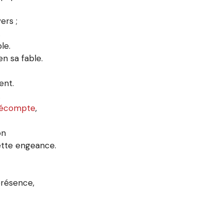
ers ;
.
le.
en sa fable.
ent.
.
écompte
,
on
tte engeance.
présence,