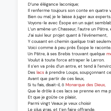
D’une élégance laconique;
Il renferme toujours son conte en quatre v
Bien ou mal, je le laisse à juger aux experts
Voyons-le avec Ésope en un sujet semblab
L’un amène un Chasseur, l’autre un Pâtre, 
J’ai suivi leur projet quant à l’événement,
Y cousant en chemin quelque trait seulem
Voici comme à peu près Ésope le raconte
Un Pâtre, à ses Brebis trouvant quelque
m
Voulut à toute force attraper le Larron.
Il s’en va près d’un antre, et tend à l’envir
Des
lacs
à prendre Loups, soupçonnant ce
Avant que partir de ces lieux,
Si tu fais, disait-il, ô
Monarque des Dieux,
Que le drôle à ces lacs se prenne en ma 
Et que je goûte ce plaisir,
Parmi vingt Veaux je veux choisir
Le plus gras, et t’en faire offrande.