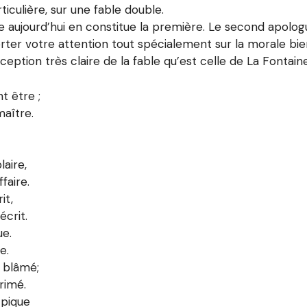
ticulière, sur une fable double.
te aujourd’hui en constitue la première. Le second apolog
porter votre attention tout spécialement sur la morale bie
eption très claire de la fable qu’est celle de La Fontaine
t être ;
maître.
laire,
faire.
it,
crit.
ue.
e.
t blâmé;
rimé.
 pique