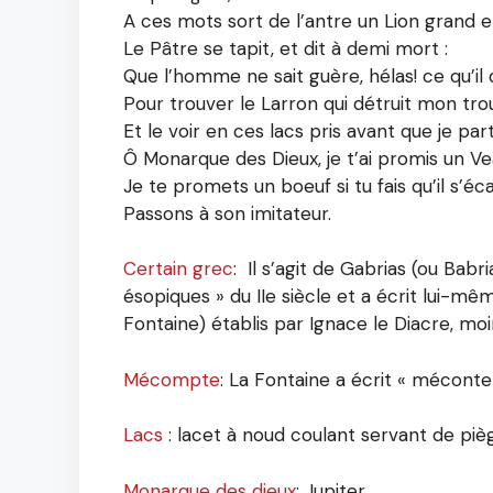
A ces mots sort de l’antre un Lion grand et
Le Pâtre se tapit, et dit à demi mort :
Que l’homme ne sait guère, hélas! ce qu’il
Pour trouver le Larron qui détruit mon tro
Et le voir en ces lacs pris avant que je par
Ô Monarque des Dieux, je t’ai promis un Ve
Je te promets un boeuf si tu fais qu’il s’écar
Passons à son imitateur.
Certain grec
: Il s’agit de Gabrias (ou Babr
ésopiques » du IIe siècle et a écrit lui-mê
Fontaine) établis par Ignace le Diacre, moi
Mécompte
: La Fontaine a écrit « méconte 
Lacs
: lacet à noud coulant servant de pièg
Monarque des dieux
: Jupiter