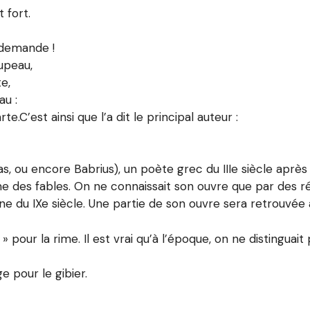
 fort.
 demande !
upeau,
te,
au :
te.C’est ainsi que l’a dit le principal auteur :
ias, ou encore Babrius), un poète grec du IIIe siècle après 
me des fables. On ne connaissait son ouvre que par des ré
ne du IXe siècle. Une partie de son ouvre sera retrouvée a
» pour la rime. Il est vrai qu’à l’époque, on ne distinguai
e pour le gibier.