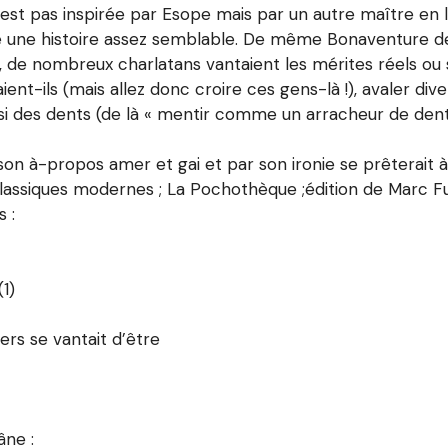
’est pas inspirée par Esope mais par un autre maître en 
nte une histoire assez semblable. De même Bonaventure de
e, de nombreux charlatans vantaient les mérites réels ou 
aient-ils (mais allez donc croire ces gens-là !), avaler div
si des dents (de là « mentir comme un arracheur de dents 
son à-propos amer et gai et par son ironie se prêterait 
Classiques modernes ; La Pochothèque ;édition de Marc Fum
 :
1)
ers se vantait d’être
âne :