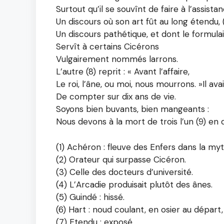
Surtout qu’il se souvînt de faire à l’assista
Un discours où son art fût au long étendu, 
Un discours pathétique, et dont le formula
Servît à certains Cicérons
Vulgairement nommés larrons.
L’autre (8) reprit : « Avant l’affaire,
Le roi, l’âne, ou moi, nous mourrons. »Il avai
De compter sur dix ans de vie.
Soyons bien buvants, bien mangeants :
Nous devons à la mort de trois l’un (9) en d
(1) Achéron : fleuve des Enfers dans la my
(2) Orateur qui surpasse Cicéron.
(3) Celle des docteurs d’université.
(4) L’Arcadie produisait plutôt des ânes.
(5) Guindé : hissé.
(6) Hart : noud coulant, en osier au départ
(7) Etendu : exposé.