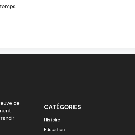
u temps.
reuve de
CATÉGORIES
inent
grandir
Histoire
Éducation