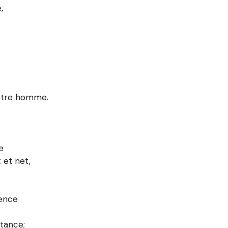
,
notre homme.
e
t et net,
tence
tance;