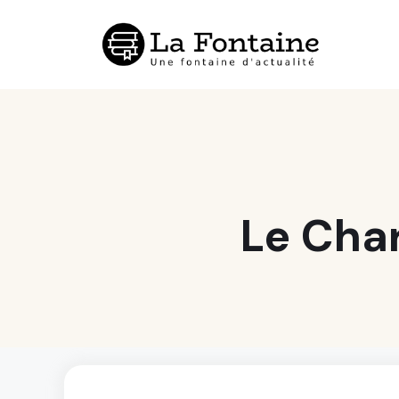
Aller
au
contenu
Le Char