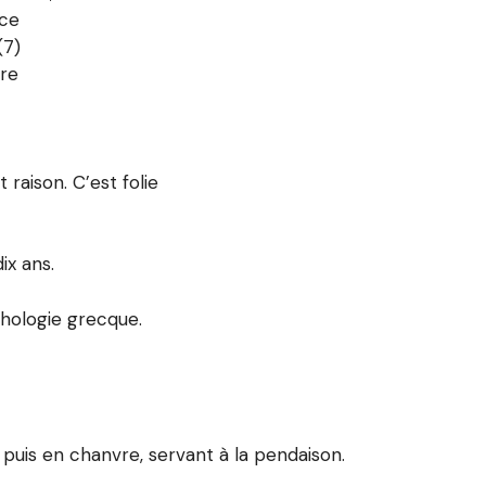
nce
(7)
ire
t raison. C’est folie
ix ans.
thologie grecque.
, puis en chanvre, servant à la pendaison.