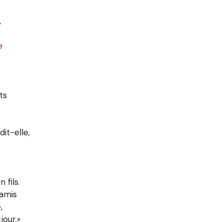
,
e
ts
dit-elle,
fils.
 amis
,
jour.»