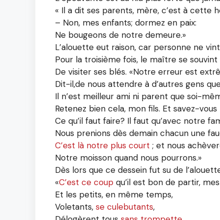
« Il a dit ses parents, mère, c’est à cette 
– Non, mes enfants; dormez en paix:
Ne bougeons de notre demeure.»
L’alouette eut raison, car personne ne vint
Pour la troisième fois, le maître se souvint
De visiter ses blés. «Notre erreur est extr
Dit-il,de nous attendre à d’autres gens qu
Il n’est meilleur ami ni parent que soi-mê
Retenez bien cela, mon fils. Et savez-vous
Ce qu’il faut faire? Il faut qu’avec notre fam
Nous prenions dès demain chacun une fauc
C’est là notre plus court
; et nous achève
Notre moisson quand nous pourrons.»
Dès lors que ce dessein fut su de l’alouette
«
C’est ce coup
qu’il est bon de partir, mes
Et les petits, en même temps,
Voletants,
se culebutants
,
Délogèrent tous
sans trompette
.