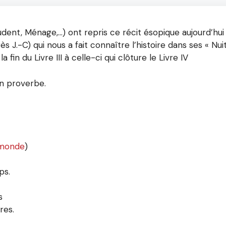
ent, Ménage,…) ont repris ce récit ésopique aujourd’hui 
s J.-C) qui nous a fait connaître l’histoire dans ses « Nuits
n du Livre III à celle-ci qui clôture le Livre IV
n proverbe.
e monde
)
ps.
s
res.