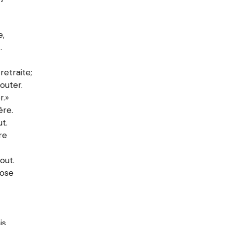
e,
.
etraite;
outer.
r.»
ère.
ut.
re
out.
pose
s.