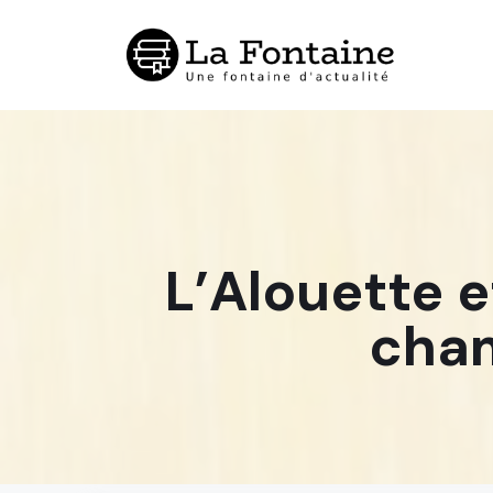
Aller
au
contenu
L’Alouette e
cham