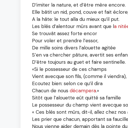
D’imiter la nature, et d’être mère encore.
Elle bâtit un nid, pond, couve et fait éclore
A la hâte: le tout alla du mieux qu’il put.
Les blés d’alentour mûrs avant que l
a nité
Se trouvât assez forte encor
Pour voler et prendre l’essor,
De mille soins divers l’alouette agitée
S’en va chercher pâture, avertit ses enfan
D’être toujours au guet et faire sentinelle.
«Si le possesseur de ces champs
Vient avecque son fils, (comme il viendra), 
Ecoutez bien: selon ce qu’il dira
Chacun de nous
décampera
.»
Sitôt que l’alouette eût quitté sa famille
Le possesseur du champ vient avecque son 
« Ces blés sont mûrs, dit-il, allez chez nos
Les prier que chacun, apportant sa faucille
Nous vienne aider demain dès la pointe du 