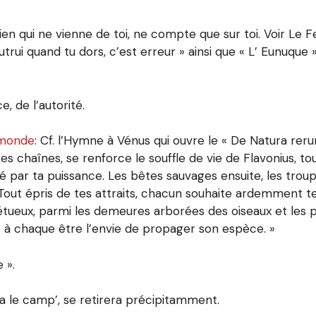
en qui ne vienne de toi, ne compte que sur toi. Voir Le Fer
trui quand tu dors, c’est erreur » ainsi que « L’ Eunuque » 
e, de l’autorité.
 monde
: Cf. l’Hymne à Vénus qui ouvre le « De Natura rer
ses chaînes, se renforce le souffle de vie de Flavonius, to
vé par ta puissance. Les bêtes sauvages ensuite, les trou
 Tout épris de tes attraits, chacun souhaite ardemment te
étueux, parmi les demeures arborées des oiseaux et les 
s à chaque être l’envie de propager son espèce. »
 ».
era le camp’, se retirera précipitamment.