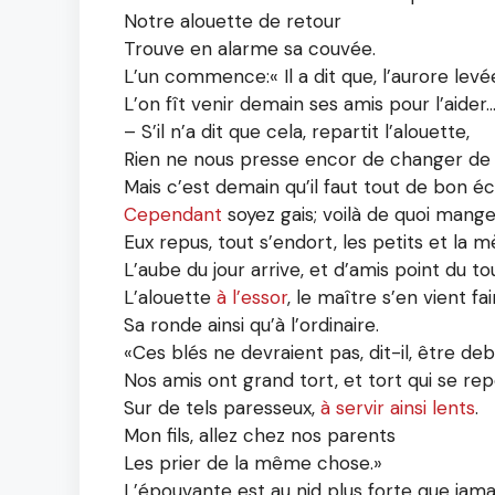
Notre alouette de retour
Trouve en alarme sa couvée.
L’un commence:« Il a dit que, l’aurore levé
L’on fît venir demain ses amis pour l’aider…
– S’il n’a dit que cela, repartit l’alouette,
Rien ne nous presse encor de changer de r
Mais c’est demain qu’il faut tout de bon éc
Cependant
soyez gais; voilà de quoi mange
Eux repus, tout s’endort, les petits et la m
L’aube du jour arrive, et d’amis point du to
L’alouette
à l’essor
, le maître s’en vient fai
Sa ronde ainsi qu’à l’ordinaire.
«Ces blés ne devraient pas, dit-il, être deb
Nos amis ont grand tort, et tort qui se re
Sur de tels paresseux,
à servir ainsi lents
.
Mon fils, allez chez nos parents
Les prier de la même chose.»
L’épouvante est au nid plus forte que jamai