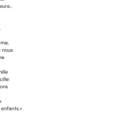
heure…
.
ême,
e nous.
me.
ille
ille:
rons
:
 enfants.»