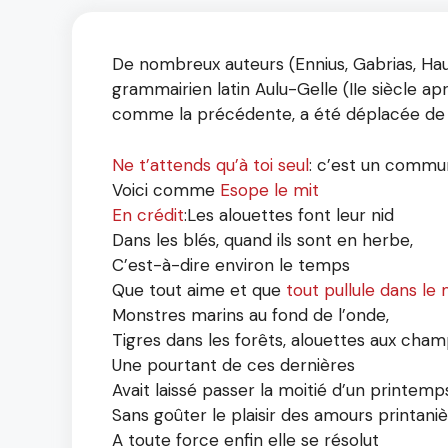
De nombreux auteurs (Ennius, Gabrias, Haud
grammairien latin Aulu-Gelle (IIe siècle aprè
comme la précédente, a été déplacée de la fi
Ne t’attends qu’à toi seul
: c’est un commu
Voici comme
Esope le mit
En crédit
:
Les alouettes font leur nid
Dans les blés, quand ils sont en herbe,
C’est-à-dire environ le temps
Que tout aime et que
tout pullule dans l
Monstres marins au fond de l’onde,
Tigres dans les forêts, alouettes aux cham
Une pourtant de ces dernières
Avait laissé passer la moitié d’un printemp
Sans goûter le plaisir des amours printaniè
A toute force enfin elle se résolut