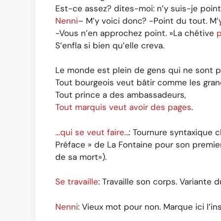
Est-ce assez? dites-moi: n’y suis-je poin
Nenni
– M’y voici donc? -Point du tout. M’y
-Vous n’en approchez point. »La chétive
S’enfla si bien qu’elle creva.
Le monde est plein de gens qui ne sont p
Tout bourgeois veut bâtir comme les gran
Tout prince a des ambassadeurs,
Tout marquis veut avoir des pages
.
…qui se veut faire..
.: Tournure syntaxique 
Préface » de La Fontaine pour son premier l
de sa mort»).
Se travaille
: Travaille son corps. Variante d
Nenni
: Vieux mot pour non. Marque ici l’i