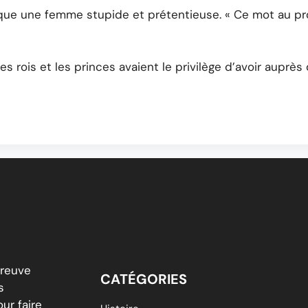
ndique une femme stupide et prétentieuse. « Ce mot au pro
 les rois et les princes avaient le privilège d’avoir auprè
breuve
CATÉGORIES
s
ur faire