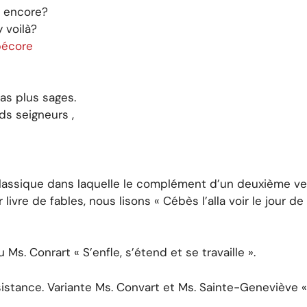
t encore?
 voilà?
pécore
as plus sages.
ds seigneurs ,
classique dans laquelle le complément d’un deuxième ver
ivre de fables, nous lisons « Cébès l’alla voir le jour de 
u Ms. Conrart « S’enfle, s’étend et se travaille ».
nsistance. Variante Ms. Convart et Ms. Sainte-Geneviève «