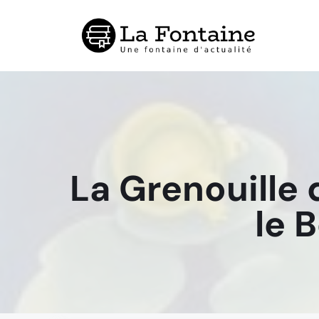
Aller
au
contenu
La Grenouille 
le B