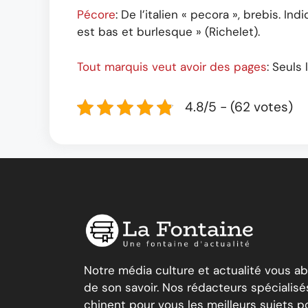
Pécore
: De l’italien « pecora », brebis. I
est bas et burlesque » (Richelet).
Tout marquis veut avoir des pages
: Seuls
4.8/5 - (62 votes)
Notre média culture et actualité vous a
de son savoir. Nos rédacteurs spécialisé
chinent pour vous les meilleurs sujets po